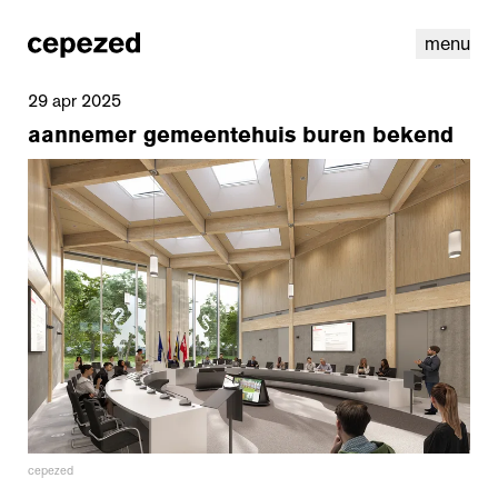
menu
29 apr 2025
aannemer gemeentehuis buren bekend
linkedin
instagram
cookies
nl
|
en
cepezed