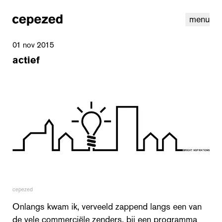
menu
01 nov 2015
actief
linkedin
instagram
cookies
nl
|
en
cepezed
Onlangs kwam ik, verveeld zappend langs een van
de vele commerciële zenders, bij een programma