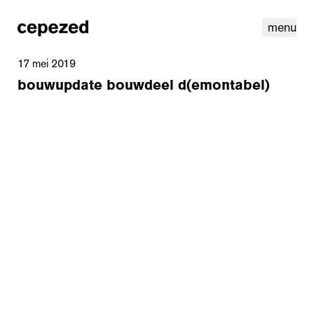
menu
17 mei 2019
bouwupdate bouwdeel d(emontabel)
linkedin
instagram
cookies
nl
|
en