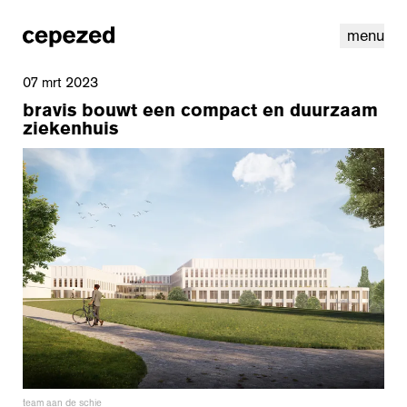
menu
07 mrt 2023
bravis bouwt een compact en duurzaam
ziekenhuis
linkedin
instagram
cookies
nl
|
en
team aan de schie