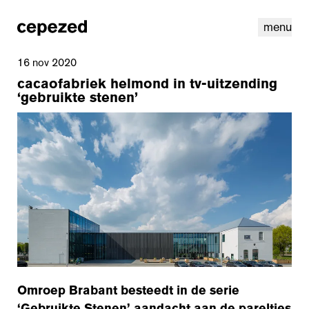
menu
16 nov 2020
cacaofabriek helmond in tv-uitzending
‘gebruikte stenen’
linkedin
instagram
cookies
nl
|
en
Omroep Brabant besteedt in de serie
‘Gebruikte Stenen’ aandacht aan de pareltjes