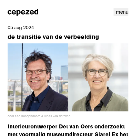
menu
05 aug 2024
de transitie van de verbeelding
linkedin
instagram
cookies
nl
|
en
door aad hoogendoorn & lucas van der wee
Interieurontwerper Det van Oers onderzoekt
met voormalig museumdirecteur Sjarel Ex het