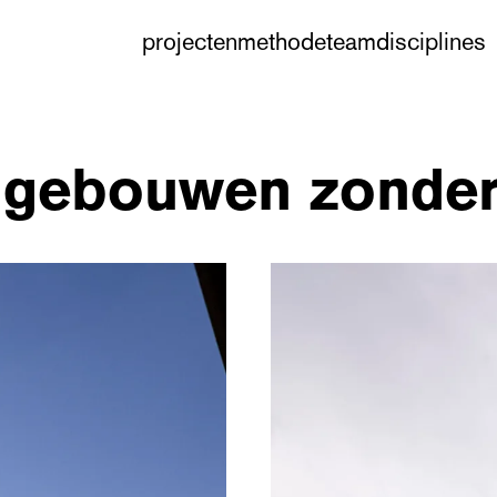
projecten
methode
team
disciplines
e gebouwen zonder