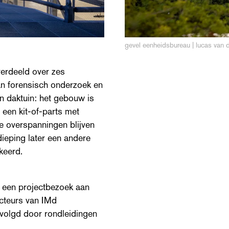
gevel eenheidsbureau | lucas van 
verdeeld over zes
n forensisch onderzoek en
n daktuin: het gebouw is
 een kit-of-parts met
te overspanningen blijven
dieping later een andere
keerd.
 een projectbezoek aan
cteurs van IMd
volgd door rondleidingen