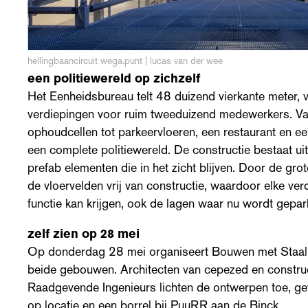
hellingbaancircuit wega.punt | lucas van der wee
een politiewereld op zichzelf
Het Eenheidsbureau telt 48 duizend vierkante meter, 
verdiepingen voor ruim tweeduizend medewerkers. Va
ophoudcellen tot parkeervloeren, een restaurant en ee
een complete politiewereld. De constructie bestaat uit
prefab elementen die in het zicht blijven. Door de gro
de vloervelden vrij van constructie, waardoor elke ver
functie kan krijgen, ook de lagen waar nu wordt gepar
zelf zien op 28 mei
Op donderdag 28 mei organiseert Bouwen met Staal
beide gebouwen. Architecten van cepezed en constru
Raadgevende Ingenieurs lichten de ontwerpen toe, ge
op locatie en een borrel bij PuuRR aan de Binck.