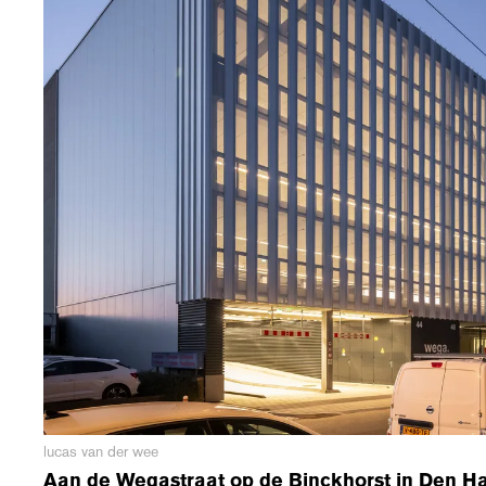
lucas van der wee
Aan de Wegastraat op de Binckhorst in Den H