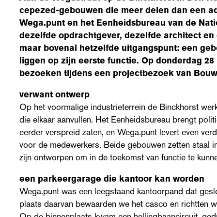
cepezed-gebouwen die meer delen dan een ad
Wega.punt en het Eenheidsbureau van de Nati
dezelfde opdrachtgever, dezelfde architect en 
maar bovenal hetzelfde uitgangspunt: een gebo
liggen op zijn eerste functie. Op donderdag 28 
bezoeken tijdens een projectbezoek van Bouw
verwant ontwerp
Op het voormalige industrieterrein de Binckhorst we
die elkaar aanvullen. Het Eenheidsbureau brengt polit
eerder verspreid zaten, en Wega.punt levert even ver
voor de medewerkers. Beide gebouwen zetten staal in
zijn ontworpen om in de toekomst van functie te kunn
een parkeergarage die kantoor kan worden
Wega.punt was een leegstaand kantoorpand dat gesl
plaats daarvan bewaarden we het casco en richtten we
Op de binnenplaats kwam een hellingbaancircuit, ge