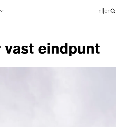
nl
|
en
 vast eindpunt