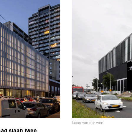
lucas van der wee
aag staan twee