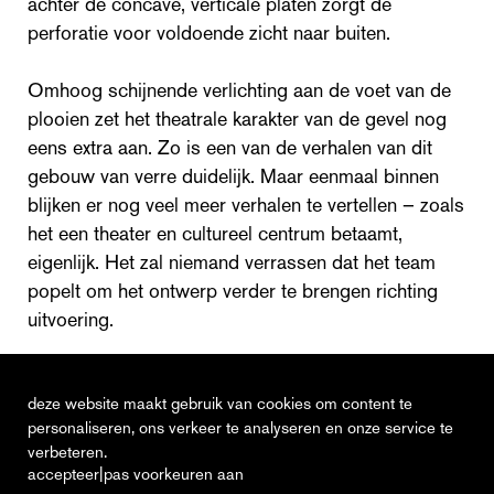
achter de concave, verticale platen zorgt de
perforatie voor voldoende zicht naar buiten.
Omhoog schijnende verlichting aan de voet van de
plooien zet het theatrale karakter van de gevel nog
eens extra aan. Zo is een van de verhalen van dit
gebouw van verre duidelijk. Maar eenmaal binnen
blijken er nog veel meer verhalen te vertellen – zoals
het een theater en cultureel centrum betaamt,
eigenlijk. Het zal niemand verrassen dat het team
popelt om het ontwerp verder te brengen richting
uitvoering.
deze website maakt gebruik van cookies om content te
→ lees
hier
meer over het project
personaliseren, ons verkeer te analyseren en onze service te
verbeteren.
|
accepteer
pas voorkeuren aan
actueel
vacatures
contact