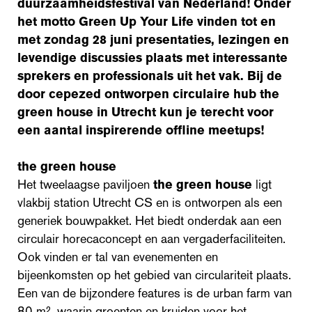
duurzaamheidsfestival van Nederland! Onder
het motto Green Up Your Life vinden tot en
met zondag 28 juni presentaties, lezingen en
levendige discussies plaats met interessante
sprekers en professionals uit het vak. Bij de
door cepezed ontworpen circulaire hub
the
green house
in Utrecht kun je terecht voor
een aantal inspirerende offline meetups!
the green house
Het tweelaagse paviljoen
the green house
ligt
vlakbij station Utrecht CS en is ontworpen als een
generiek bouwpakket. Het biedt onderdak aan een
circulair horecaconcept en aan vergaderfaciliteiten.
Ook vinden er tal van evenementen en
bijeenkomsten op het gebied van circulariteit plaats.
Een van de bijzondere features is de urban farm van
80 m², waarin groenten en kruiden voor het