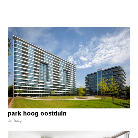
park hoog oostduin
den haag