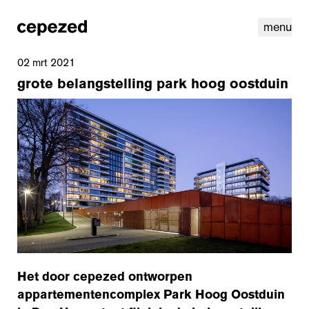
menu
02 mrt 2021
grote belangstelling park hoog oostduin
linkedin
instagram
cookies
nl
|
en
Het door cepezed ontworpen
appartementencomplex Park Hoog Oostduin