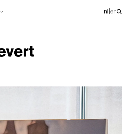
nl
|
en
evert