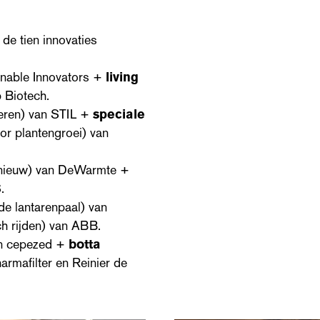
n de tien innovaties
ainable Innovators +
living
 Biotech.
seren) van STIL +
speciale
oor plantengroei) van
pnieuw) van DeWarmte +
.
e lantarenpaal) van
ch rijden) van ABB.
an cepezed +
botta
harmafilter en Reinier de