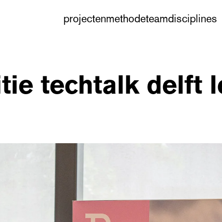
projecten
methode
team
disciplines
ie techtalk delft l