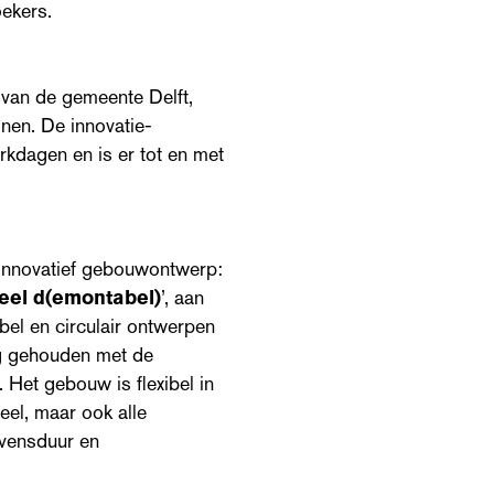
ekers.
r van de gemeente Delft,
onen. De innovatie-
erkdagen en is er tot en met
innovatief gebouwontwerp:
el d(emontabel)
’, aan
bel en circulair ontwerpen
ng gehouden met de
Het gebouw is flexibel in
eel, maar ook alle
evensduur en