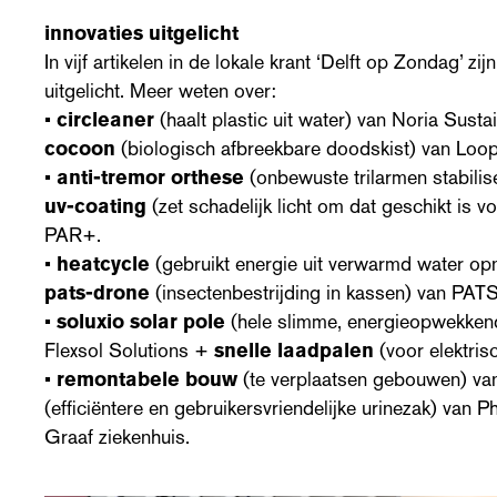
innovaties uitgelicht
In vijf artikelen in de lokale krant ‘Delft op Zondag’ zij
uitgelicht. Meer weten over:
•
circleaner
(haalt plastic uit water) van Noria Sust
cocoon
(biologisch afbreekbare doodskist) van Loop
•
anti-tremor orthese
(onbewuste trilarmen stabili
uv-coating
(zet schadelijk licht om dat geschikt is v
PAR+.
•
heatcycle
(gebruikt energie uit verwarmd water o
pats-drone
(insectenbestrijding in kassen) van PATS
•
soluxio solar pole
(hele slimme, energieopwekkend
Flexsol Solutions +
snelle laadpalen
(voor elektris
•
remontabele bouw
(te verplaatsen gebouwen) v
(efficiëntere en gebruikersvriendelijke urinezak) van P
Graaf ziekenhuis.