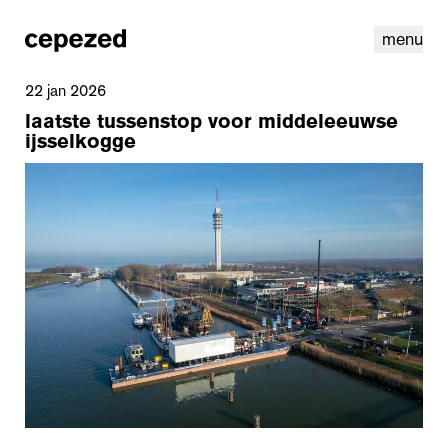
menu
22 jan 2026
laatste tussenstop voor middeleeuwse
ijsselkogge
linkedin
instagram
cookies
nl
|
en