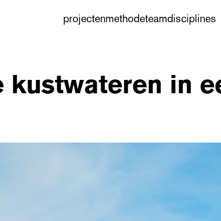
projecten
methode
team
disciplines
e kustwateren in e