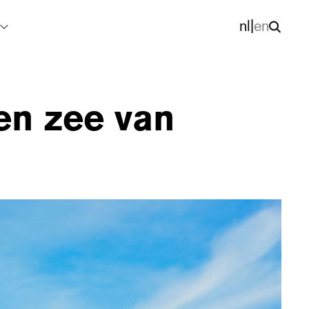
nl
|
en
en zee van