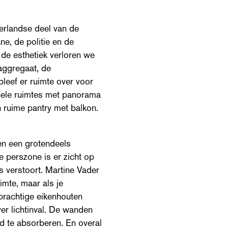
rlandse deel van de
e, de politie en de
de esthetiek verloren we
daggregaat, de
 bleef er ruimte over voor
nele ruimtes met panorama
n ruime pantry met balkon.
en een grotendeels
e perszone is er zicht op
s verstoort. Martine Vader
imte, maar als je
 prachtige eikenhouten
er lichtinval. De wanden
d te absorberen. En overal