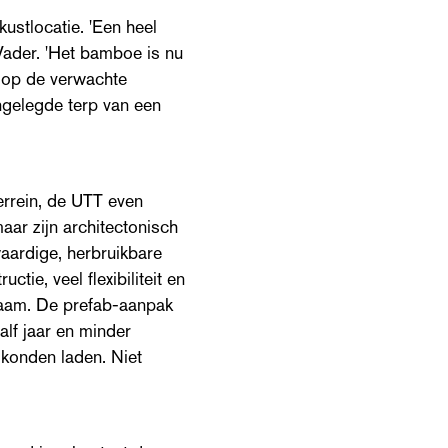
ustlocatie. 'Een heel
Vader. 'Het bamboe is nu
g op de verwachte
ngelegde terp van een
rrein, de UTT even
aar zijn architectonisch
waardige, herbruikbare
ie, veel flexibiliteit en
aam. De prefab-aanpak
lf jaar en minder
konden laden. Niet