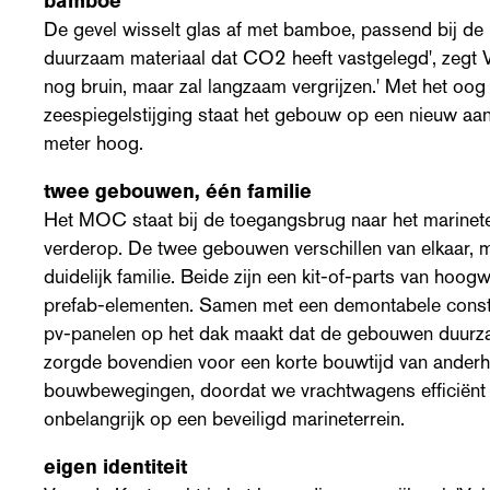
bamboe
De gevel wisselt glas af met bamboe, passend bij de k
duurzaam materiaal dat CO2 heeft vastgelegd', zegt 
nog bruin, maar zal langzaam vergrijzen.' Met het oo
zeespiegelstijging staat het gebouw op een nieuw aa
meter hoog.
twee gebouwen, één familie
Het MOC staat bij de toegangsbrug naar het marinete
verderop. De twee gebouwen verschillen van elkaar, m
duidelijk familie. Beide zijn een kit-of-parts van hoog
prefab-elementen. Samen met een demontabele construct
pv-panelen op het dak maakt dat de gebouwen duurz
zorgde bovendien voor een korte bouwtijd van anderha
bouwbewegingen, doordat we vrachtwagens efficiënt 
onbelangrijk op een beveiligd marineterrein.
eigen identiteit