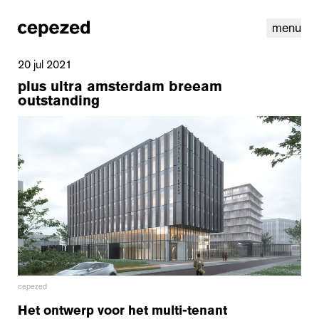
menu
20 jul 2021
plus ultra amsterdam breeam
outstanding
linkedin
instagram
cookies
nl
|
en
cepezed
Het ontwerp voor het multi-tenant