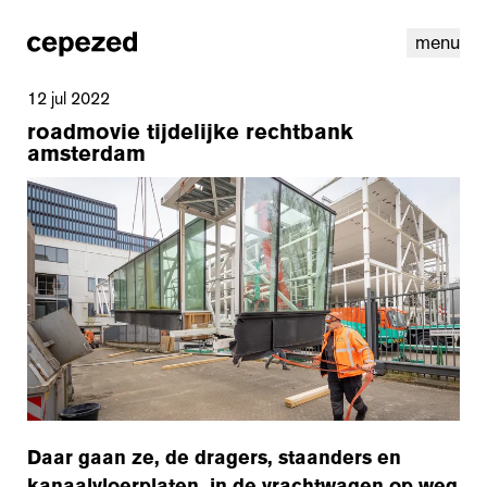
menu
12 jul 2022
roadmovie tijdelijke rechtbank
amsterdam
linkedin
instagram
cookies
nl
|
en
Daar gaan ze, de dragers, staanders en
kanaalvloerplaten, in de vrachtwagen op weg