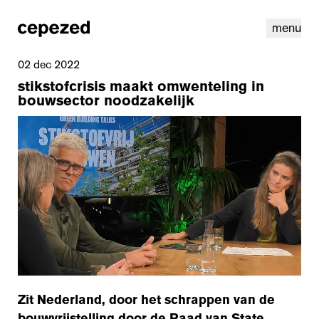
menu
02 dec 2022
stikstofcrisis maakt omwenteling in
bouwsector noodzakelijk
linkedin
instagram
cookies
nl
|
en
Zit Nederland, door het schrappen van de
bouwvrijstelling door de Raad van State