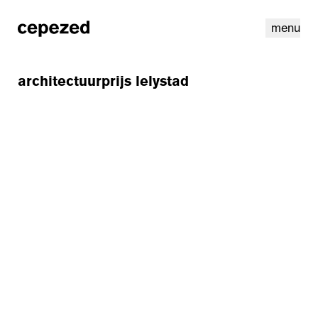
menu
architectuurprijs lelystad
linkedin
instagram
cookies
nl
|
en