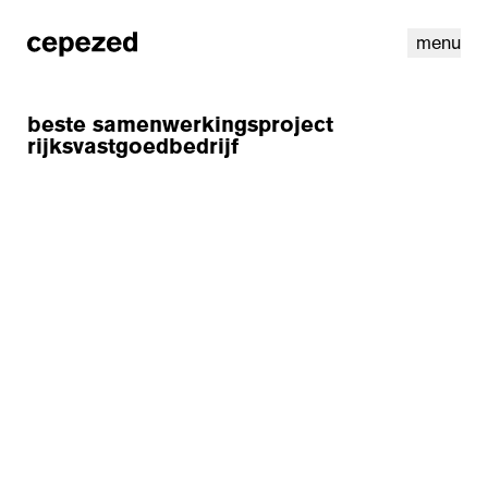
menu
beste samenwerkingsproject
rijksvastgoedbedrijf
linkedin
instagram
cookies
nl
|
en