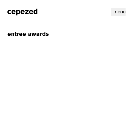
menu
entree awards
linkedin
instagram
cookies
nl
|
en