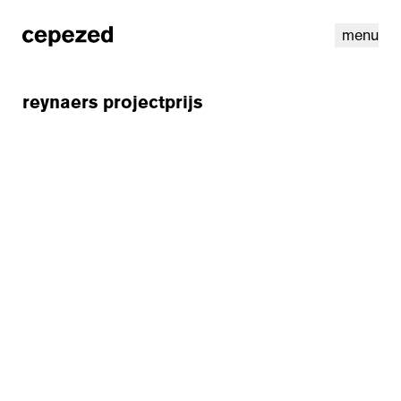
menu
reynaers projectprijs
linkedin
instagram
cookies
nl
|
en