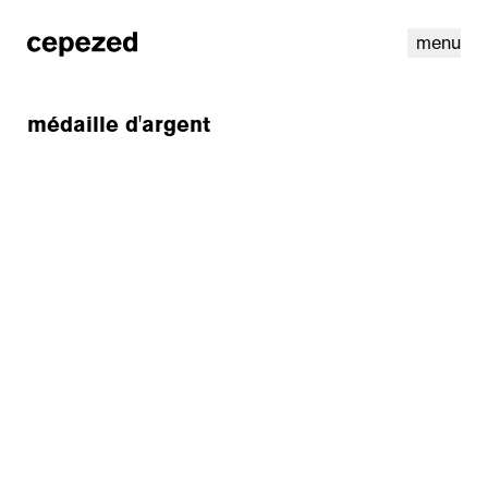
menu
médaille d'argent
linkedin
instagram
cookies
nl
|
en