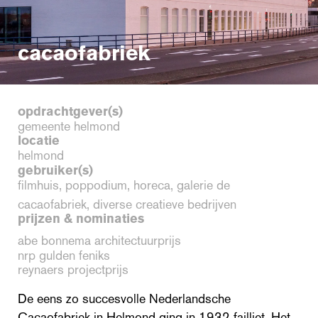
cacaofabriek
opdrachtgever(s)
gemeente helmond
locatie
helmond
gebruiker(s)
filmhuis, poppodium, horeca, galerie de
cacaofabriek, diverse creatieve bedrijven
prijzen & nominaties
abe bonnema architectuurprijs
nrp gulden feniks
reynaers projectprijs
De eens zo succesvolle Nederlandsche
Cacaofabriek in Helmond ging in 1932 failliet. Het