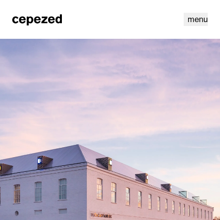
menu
linkedin
instagram
cookies
nl
|
en