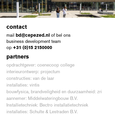
contact
mail
bd@cepezed.nl
of bel ons
business development team
op
+31 (0)15 2150000
partners
opdrachtgever: coenecoop college
interieurontwerp: projectum
constructies: van de laar
installaties: vintis
bouwfysica, brandveiligheid en duurzaamheid: zri
aannemer: Middelwateringbouw B.V.
Installietechniek: Bectro installatietechniek
installaties: Schulte & Lestraden B.V.