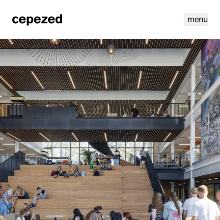
menu
linkedin
instagram
cookies
nl
|
en