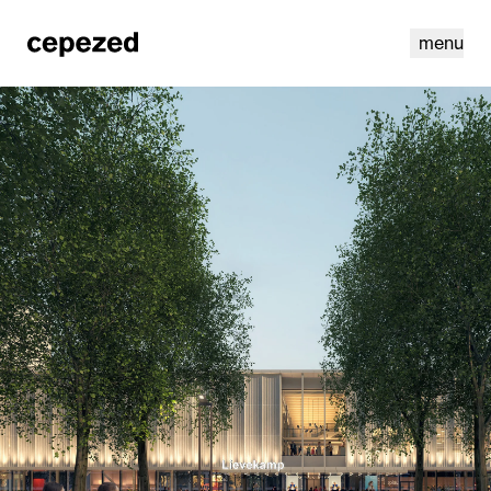
menu
linkedin
instagram
cookies
nl
|
en