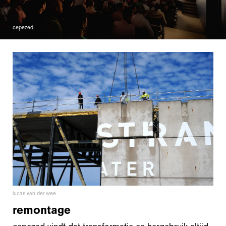
cepezed
lucas van der wee
remontage