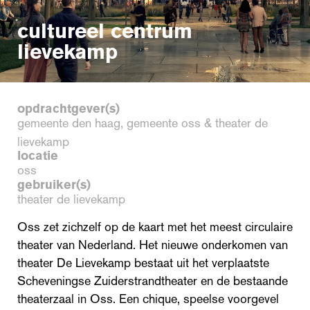
cultureel centrum
lievekamp
opdrachtgever(s)
gemeente den haag, gemeente oss & theater de
lievekamp
locatie
oss
gebruiker(s)
theater de lievekamp
Oss zet zichzelf op de kaart met het meest circulaire
theater van Nederland. Het nieuwe onderkomen van
theater De Lievekamp bestaat uit het verplaatste
Scheveningse Zuiderstrandtheater en de bestaande
theaterzaal in Oss. Een chique, speelse voorgevel