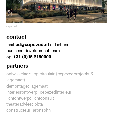
cepezed
contact
mail
bd@cepezed.nl
of bel ons
business development team
op
+31 (0)15 2150000
partners
ontwikkelaar: lcp circulair (cepezedprojects &
lagemaat)
demontage: lagemaat
interieurontwerp: cepezedinterieur
lichtontwerp: lichtconsult
theateradvies: pbta
constructeur: aronsohn