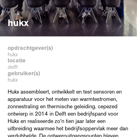
hukx
opdrachtgever(s)
hukx
locatie
delft
gebruiker(s)
hukx
Hukx assembleert, ontwikkelt en test sensoren en
apparatuur voor het meten van warmtestromen,
zonnestraling en thermische geleiding. cepezed
ontwierp in 2014 in Delft een bedrijfspand voor
Hukx en realiseerde zo’n tien jaar later een
uitbreiding waarmee het bedrijfsoppervlak meer dan
verdubbelde. De ontwerpuitgangspunten bleven