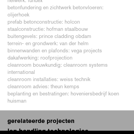
heiwerk: fundex
betonfundering en zichtwerk betonvloeren:
olijerhoek
prefab betonconstructie: holcon
staalconstructie: hofman staalbouw
buitengevels: prince cladding obdam
terrein- en grondwerk: van der helm
binnenwanden en plafonds: vega projects
dakafwerking: roofprojection
cleanroom bouwkundig: cleanroom systems
international
cleanroom installaties: weiss technik
cleanroom advies: theun kemps
beplanting en bestratingen: hoveniersbedrijf koen
huisman
gerelateerde projecten
lan handling technologies