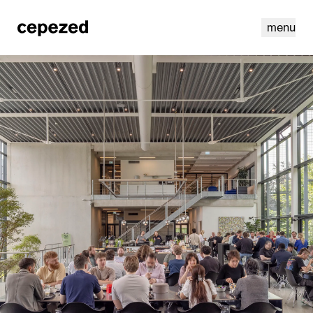
menu
linkedin
instagram
cookies
nl
|
en