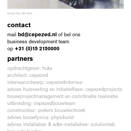
lucas van der wee
contact
mail
bd@cepezed.nl
of bel ons
business development team
op
+31 (0)15 2150000
partners
opdrachtgever: hukx
architect: cepezed
interieurontwerp: cepezedinterieur
advies huisvesting en initiatieffase: cepezedprojects
bouwprojectmanagement en coördinatie realisatie
uitbreiding: cepezedbouwteam
constructeur: pieters bouwtechniek
advies bouwfysica: physibuild
advies installaties & w&e-installaties: solutionlab