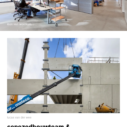
léon van woerkom
lucas van der wee
cepezedbouwteam &