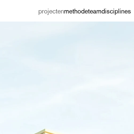
projecten
methode
team
disciplines