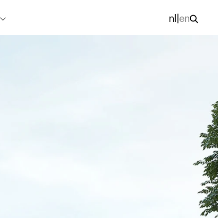
nl
|
en