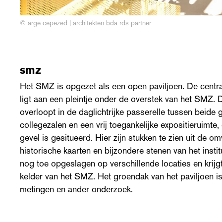
© arge cepezed | architekten bda rds partner
smz
Het SMZ is opgezet als een open paviljoen. De central
ligt aan een pleintje onder de overstek van het SMZ. Di
overloopt in de daglichtrijke passerelle tussen beid
collegezalen en een vrij toegankelijke expositieruimte
gevel is gesitueerd. Hier zijn stukken te zien uit de om
historische kaarten en bijzondere stenen van het instit
nog toe opgeslagen op verschillende locaties en krijg
kelder van het SMZ. Het groendak van het paviljoen i
metingen en ander onderzoek.