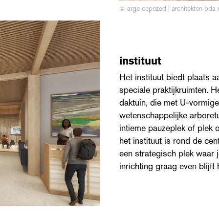
© arge cepezed | architekten bda 
instituut
Het instituut biedt plaats 
speciale praktijkruimten. 
daktuin, die met U-vormig
wetenschappelijke arboretu
intieme pauzeplek of plek 
het instituut is rond de ce
een strategisch plek waar 
inrichting graag even blijft