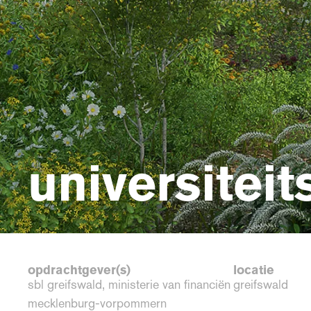
universitei
opdrachtgever(s)
locatie
sbl greifswald, ministerie van financiën
greifswald
mecklenburg-vorpommern