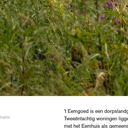
't Eemgoed is een dorpsland
lmere
Tweeëntachtig woningen ligge
met het Eemhuis als gemeen