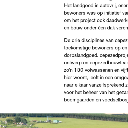
Het landgoed is autovrij, ene
bewoners was op initiatief v
om het project ook daadwerkel
en bouw onder één dak verenig
De drie disciplines van cepez
toekomstige bewoners op en
dorpslandgoed. cepezedproje
ontwerp en cepezedbouwteam 
zo'n 130 volwassenen en vijft
hier woont, leeft in een omg
naar elkaar vanzelfsprekend 
voor het beheer van het geza
boomgaarden en voedselbosj