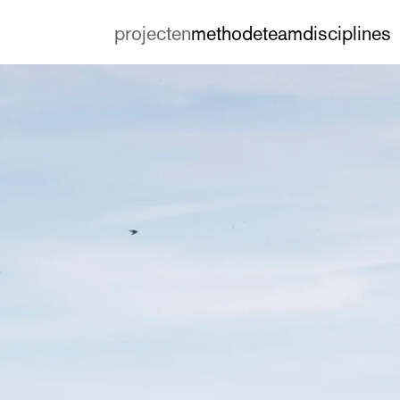
projecten
methode
team
disciplines