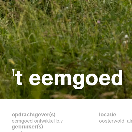
't eemgoed
opdrachtgever(s)
locatie
eemgoed ontwikkel b.v.
oosterwold, a
gebruiker(s)