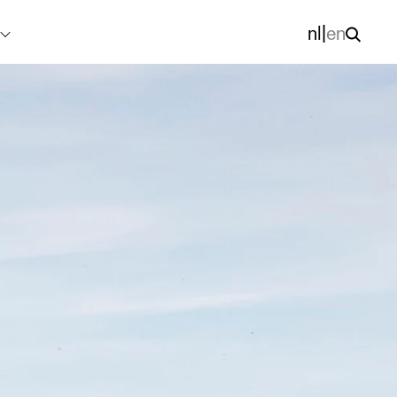
nl
|
en