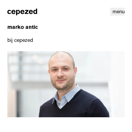
menu
marko antic
bij cepezed
linkedin
instagram
cookies
nl
|
en