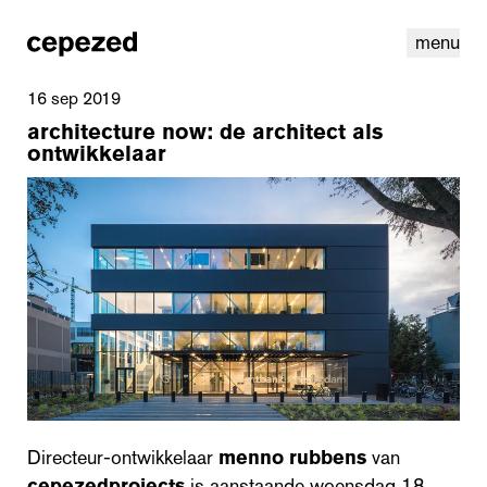
menu
16 sep 2019
architecture now: de architect als
ontwikkelaar
linkedin
instagram
cookies
nl
|
en
Directeur-ontwikkelaar
menno rubbens
van
cepezedprojects
is aanstaande woensdag 18