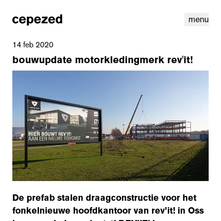
menu
14 feb 2020
bouwupdate motorkledingmerk rev'it!
linkedin
instagram
cookies
nl
|
en
De prefab stalen draagconstructie voor het
fonkelnieuwe hoofdkantoor van
rev’it!
in Oss