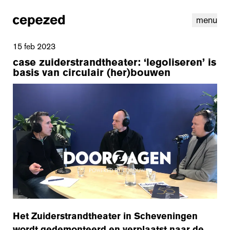
menu
15 feb 2023
case zuiderstrandtheater: ‘legoliseren’ is
basis van circulair (her)bouwen
linkedin
instagram
cookies
nl
|
en
Het Zuiderstrandtheater in Scheveningen
wordt gedemonteerd en verplaatst naar de