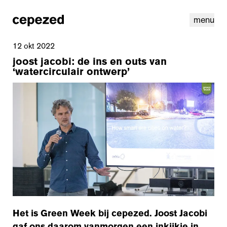
menu
12 okt 2022
joost jacobi: de ins en outs van
‘watercirculair ontwerp’
linkedin
instagram
cookies
nl
|
en
Het is Green Week bij cepezed. Joost Jacobi
gaf ons daarom vanmorgen een inkijkje in