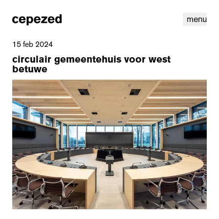
menu
15 feb 2024
circulair gemeentehuis voor west
betuwe
linkedin
instagram
cookies
nl
|
en