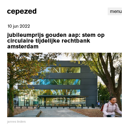
menu
10 jun 2022
jubileumprijs gouden aap: stem op
circulaire tijdelijke rechtbank
amsterdam
linkedin
instagram
cookies
nl
|
en
jannes linders