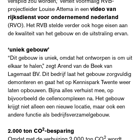
verspild zou worden,” vertelt voormalig RVB-
projectleider Louise Attema in een
video van
rijksdienst voor ondernemend nederland
(RVO). Het RVB stelde verder ook hoge eisen aan
de kwaliteit van het gebouw en de uitstraling ervan.
‘uniek gebouw’
“Dit gebouw is uniek, omdat het ontworpen is om uit
elkaar te halen,” zegt Arend van de Beek van
Lagemaat BV. Dit bedrijf laat het gebouw zorgvuldig
demonteren en gaat het op Kennispark Twente weer
laten opbouwen. Bijna alles verhuist mee, op
bijvoorbeeld de cellencomplexen na. Het gebouw
krijgt niet alleen een nieuwe locatie, maar ook een
andere functie als bedrijfsverzamelgebouw.
2
2.000 ton CO
-besparing
2
Omdat met de verhuizing 2.000 ton CO
wordt