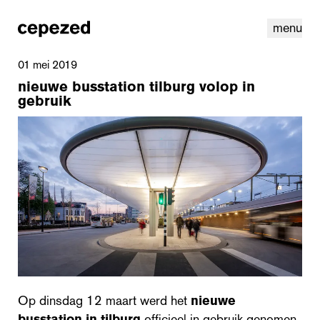
menu
01 mei 2019
nieuwe busstation tilburg volop in
gebruik
linkedin
instagram
cookies
nl
|
en
Op dinsdag 12 maart werd het
nieuwe
busstation in tilburg
officieel in gebruik genomen.