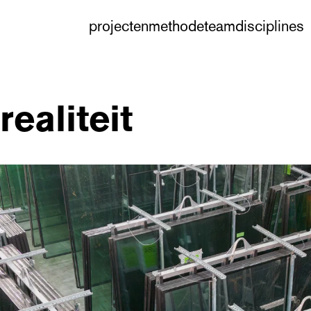
projecten
methode
team
disciplines
ealiteit