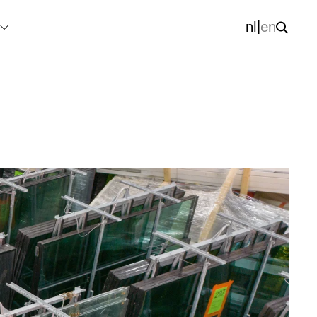
nl
|
en