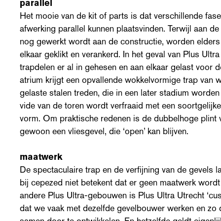
parallel
Het mooie van de kit of parts is dat verschillende fa
afwerking parallel kunnen plaatsvinden. Terwijl aan d
nog gewerkt wordt aan de constructie, worden elders 
elkaar geklikt en verankerd. In het geval van Plus Ultra
trapdelen er al in gehesen en aan elkaar gelast voor d
atrium krijgt een opvallende wokkelvormige trap van w
gelaste stalen treden, die in een later stadium worde
vide van de toren wordt verfraaid met een soortgelijk
vorm. Om praktische redenen is de dubbelhoge plint
gewoon een vliesgevel, die ‘open’ kan blijven.
maatwerk
De spectaculaire trap en de verfijning van de gevels 
bij cepezed niet betekent dat er geen maatwerk wordt 
andere Plus Ultra-gebouwen is Plus Ultra Utrecht ‘cu
dat we vaak met dezelfde gevelbouwer werken en zo d
samen door te ontwikkelen. En hetzelfde geldt eigenli