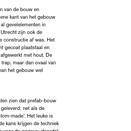
sen van de bouw en
e ene kant van het gebouw
al gevelelementen in
 Utrecht zijn ook de
e constructie af was. Het
it gecoat plaatstaal en
n afgewerkt met hout. De
e trap, maar dan ovaal van
 van het gebouw wel
laten zien dat prefab-bouw
geleverd: net als de
stom-made’. Het leuke is
e kans krijgen de techniek
jk voor de opgave: doordat