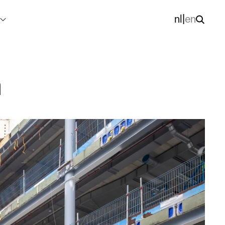
nl
|
en
n