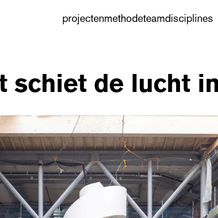
projecten
methode
team
disciplines
t schiet de lucht i