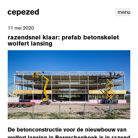
menu
11 mei 2020
razendsnel klaar: prefab betonskelet
wolfert lansing
linkedin
instagram
cookies
nl
|
en
De betonconstructie voor de nieuwbouw van
wolfert lansing
in Bergschenhoek is in razend