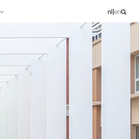
nl
|
en