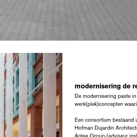
modernisering de r
De modernisering paste in
werk(plek)concepten waarin 
Een consortium bestaand ui
Hofman Dujardin Architects
Antea Group (adviseur inst