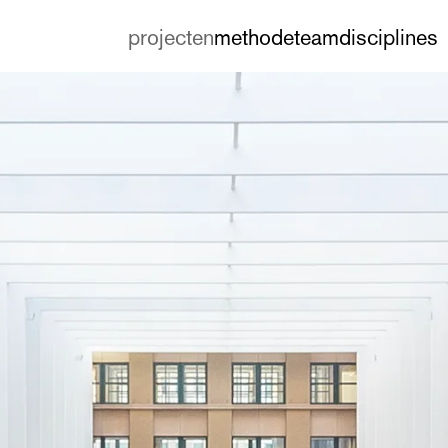
projecten
methode
team
disciplines