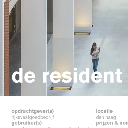
de resident
opdrachtgever(s)
locatie
rijksvastgoedbedrijf
den haag
gebruiker(s)
prijzen & no