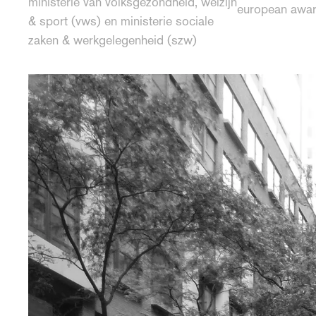
ministerie van volksgezondheid, welzijn
european award
& sport (vws) en ministerie sociale
zaken & werkgelegenheid (szw)