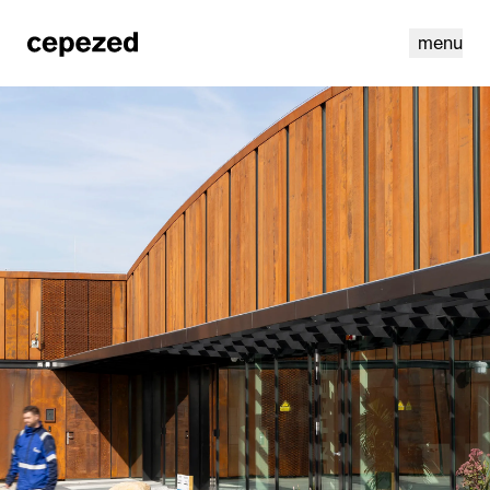
menu
linkedin
instagram
cookies
nl
|
en