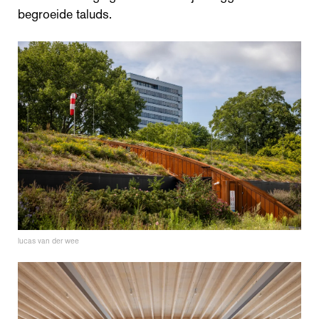
begroeide taluds.
lucas van der wee