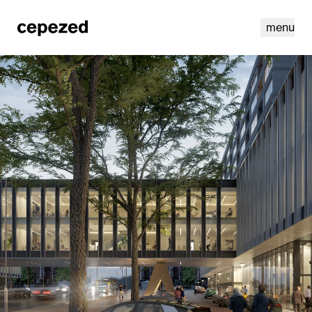
menu
linkedin
instagram
cookies
nl
|
en