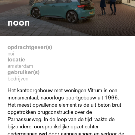
noon
opdrachtgever(s)
nsi
locatie
amsterdam
gebruiker(s)
bedrijven
Het kantoorgebouw met woningen Vitrum is een
monumentaal, naoorlogs poortgebouw uit 1966.
Het meest opvallende element is de uit beton brut
opgetrokken brugconstructie over de
Parnassusweg. In de loop van de tijd raakte de
bijzondere, oorspronkelijke opzet echter
ondergesneeuwd door aanpassingen en verloor de