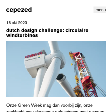
menu
18 okt 2023
dutch design challenge: circulaire
windturbines
linkedin
instagram
cookies
nl
|
en
Onze Green Week mag dan voorbij zijn, onze
zoektocht naar duurzame oplossingen gaat gewoon