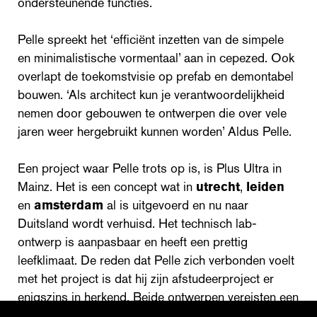
ondersteunende functies.
Pelle spreekt het ‘efficiënt inzetten van de simpele
en minimalistische vormentaal’ aan in cepezed. Ook
overlapt de toekomstvisie op prefab en demontabel
bouwen. ‘Als architect kun je verantwoordelijkheid
nemen door gebouwen te ontwerpen die over vele
jaren weer hergebruikt kunnen worden’ Aldus Pelle.
Een project waar Pelle trots op is, is Plus Ultra in
Mainz. Het is een concept wat in
utrecht
,
leiden
en
amsterdam
al is uitgevoerd en nu naar
Duitsland wordt verhuisd. Het technisch lab-
ontwerp is aanpasbaar en heeft een prettig
leefklimaat. De reden dat Pelle zich verbonden voelt
met het project is dat hij zijn afstudeerproject er
enigszins in herkend. Beide ontwerpen vereisten een
hoge aanpasbaarheid van het programma, door de