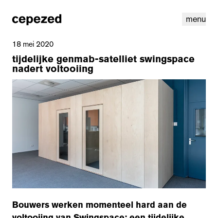
menu
18 mei 2020
tijdelijke genmab-satelliet swingspace
nadert voltooiing
linkedin
instagram
cookies
nl
|
en
Bouwers werken momenteel hard aan de
voltooiing van Swingspace: een tijdelijke